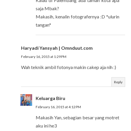
Kalau di Palembang ada taman kota apa
saja Mbak?
Makasih, kenalin fotografernya :D *ulurin
tangan*
Haryadi Yansyah | Omnduut.com
February 16, 2015 at 1:29 PM
Wah teknik ambil fotonya makin cakep aja nih :)
Reply
Keluarga Biru
February 16, 2015 at 4:12 PM
Makasih Yan, sebagian besar yang motret
aku ini he3