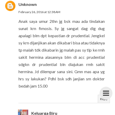
Unknown
February 26, 2016 at 12:38 AM
Anak saya umur 2thn jg bsk mau ada tindakan
sunat krn fimosis. Sy jg sangat dag dig dug
apalagi blm dpt kepastian dr prudential. Jengkel
sy krn dijanjikan akan dikabari bisa atau tidaknya
tp malah tdk dikabarin jg malah pas sy tlp ke rmh
sakit hermina alasannya blm di acc prudential
sdgkn dr prudential bln diajukan rmh sakit
hermina. Jd dilempar sana sini. Gmn mas apa yg
hrs sy lakukan? Pdhl bsk sdh janjian sm dokter
bedah jam 15.00
Reply
Keluarga Biru