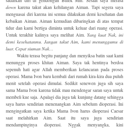
sadarkan diri di gendongan Bulek Min. Sesaat saya merasa
down
karena takut akan kehilangan Aiman. Tapi segera saya
menguasai diri karena ini semua dilakukan demi kesehatan dan
kebaikan Aiman. Aiman kemudian dibaringkan di atas tempat
tidur dan kami bertiga diminta untuk keluar dari ruang operasi.
Untuk terakhir kalinya saya melihat Aim.
Yang kuat Nak, ini
demi kesehatanmu. Jangan takut Aim, kami menunggumu di
luar. Cepat siuman Nak…
Waktu terasa begitu panjang dan menyiksa batin saat kami
menunggu proses khitan Aiman. Saya tak hentinya berdoa
sepenuh hati agar Allah memberikan kelancaran pada proses
operasi. Mama Ivon baru kembali dari rumah kira-kira dua puluh
menit setelah operasi dimulai. Sedikit senewen juga sih saya
sama Mama Ivon karena tidak mau mendengar saran saya untuk
membeli kue saja. Apalagi dia juga tak kunjung datang sehingga
saya harus sendirian menenangkan Aim sebelum dioperasi. Ini
mengingatkan saya ketika Mama Ivon harus dioperasi Caesar
saat melahirkan Aim. Saat itu saya juga sendirian
mendampinginya dioperasi. Nggak menyangka, kini