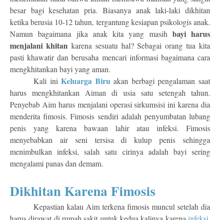
besar bagi kesehatan pria. Biasanya anak laki-laki dikhitan
ketika berusia 10-12 tahun, tergantung kesiapan psikologis anak.
bayi harus
Namun bagaimana jika anak kita yang masih
menjalani khitan
karena sesuatu hal? Sebagai orang tua kita
pasti khawatir dan berusaha mencari informasi bagaimana cara
mengkhitankan bayi yang aman.
Keluarga Biru
Kali ini
akan berbagi pengalaman saat
harus mengkhitankan Aiman di usia satu setengah tahun.
Penyebab Aim harus menjalani operasi sirkumsisi ini karena dia
menderita fimosis. Fimosis sendiri adalah penyumbatan lubang
penis yang karena bawaan lahir atau infeksi. Fimosis
menyebabkan air seni tersisa di kulup penis sehingga
menimbulkan infeksi, salah satu cirinya adalah bayi sering
mengalami panas dan demam.
Dikhitan Karena Fimosis
Kepastian kalau Aim terkena fimosis muncul setelah dia
harus dirawat di rumah sakit untuk kedua kalinya karena
infeksi
.