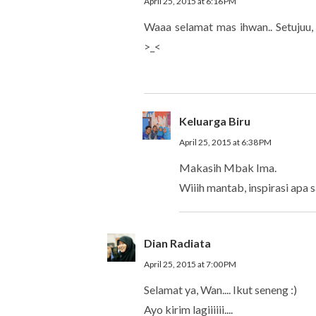
April 25, 2015 at 6:16 PM
Waaa selamat mas ihwan.. Setujuu, ja
>_<
Keluarga Biru
April 25, 2015 at 6:38 PM
Makasih Mbak Ima.
Wiiih mantab, inspirasi apa 
Dian Radiata
April 25, 2015 at 7:00 PM
Selamat ya, Wan.... Ikut seneng :)
Ayo kirim lagiiiiii....