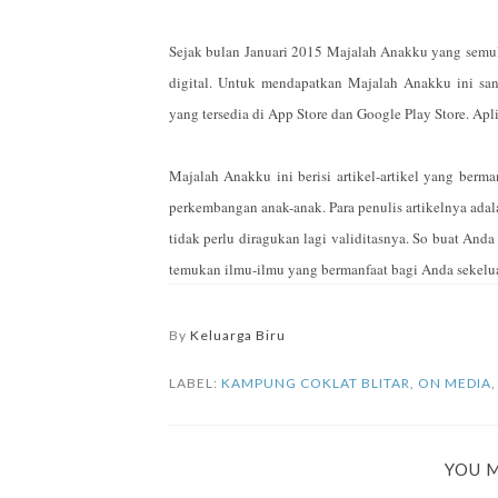
Sejak bulan Januari 2015 Majalah Anakku yang semula
digital. Untuk mendapatkan Majalah Anakku ini sang
yang tersedia di App Store dan Google Play Store. Apli
Majalah Anakku ini berisi artikel-artikel yang berm
perkembangan anak-anak. Para penulis artikelnya adala
tidak perlu diragukan lagi validitasnya. So buat An
temukan ilmu-ilmu yang bermanfaat bagi Anda sekeluarg
By
Keluarga Biru
LABEL:
KAMPUNG COKLAT BLITAR
,
ON MEDIA
YOU M