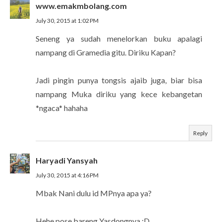
www.emakmbolang.com
July 30, 2015 at 1:02 PM
Seneng ya sudah menelorkan buku apalagi
nampang di Gramedia gitu. Diriku Kapan?
Jadi pingin punya tongsis ajaib juga, biar bisa
nampang Muka diriku yang kece kebangetan
*ngaca* hahaha
Reply
Haryadi Yansyah
July 30, 2015 at 4:16 PM
Mbak Nani dulu id MPnya apa ya?
Hehe pose bareng Yasdongnya :D