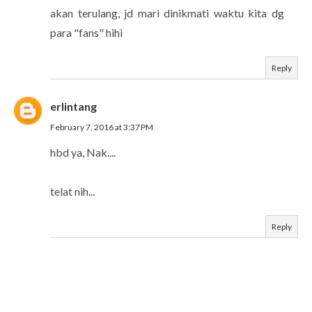
akan terulang, jd mari dinikmati waktu kita dg
para "fans" hihi
Reply
erlintang
February 7, 2016 at 3:37 PM
hbd ya, Nak....
telat nih...
Reply