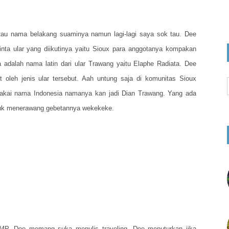
tau nama belakang suaminya namun lagi-lagi saya sok tau. Dee
ta ular yang diikutinya yaitu Sioux para anggotanya kompakan
 adalah nama latin dari ular Trawang yaitu Elaphe Radiata. Dee
 oleh jenis ular tersebut. Aah untung saja di komunitas Sioux
kai nama Indonesia namanya kan jadi Dian Trawang. Yang ada
ntuk menerawang gebetannya wekekeke.
i MP, Dee memang suka menulis traveling. Dee menuturkan jika