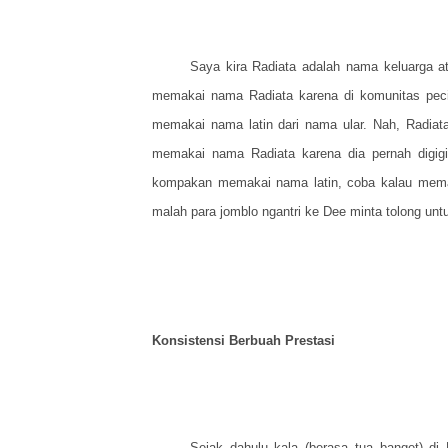
Saya kira Radiata adalah nama keluarga a
memakai nama Radiata karena di komunitas pecin
memakai nama latin dari nama ular. Nah, Radiata
memakai nama Radiata karena dia pernah digigit
kompakan memakai nama latin, coba kalau mema
malah para jomblo ngantri ke Dee minta tolong u
Konsistensi Berbuah Prestasi
Sejak dahulu kala (berasa tua banget) d