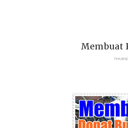
Membuat K
THURSD