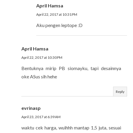
April Hamsa
April 22, 2017 at 10:31 PM
Aku pengen leptope :D
April Hamsa
April 22, 2017 at 10:30 PM
Bentuknya mirip PB siomayku, tapi desainnya
oke ASus sih hehe
Reply
evrinasp
April 23, 2017 at 6:39 AM
waktu cek harga, wuihhh mantap 1,5 juta, sesuai