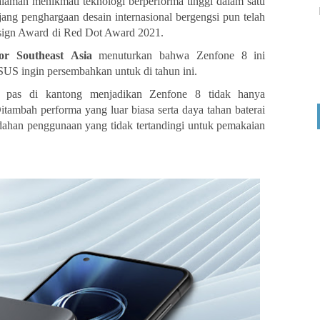
aman menikmati teknologi berperforma tinggi dalam satu
jang
penghargaan
desain
internasional
bergengsi
pun
telah
sign
Award
di
Red
Dot Award
2021.
or
Southeast
Asia
menuturkan bahwa
Zenfone 8 ini
US ingin persembahkan untuk di tahun ini.
pas
di
kantong
menjadikan
Zenfone
8 tidak
hanya
itambah
performa
yang
luar
biasa
serta
daya
tahan
baterai
ahan penggunaan yang tidak tertandingi untuk pemakaian