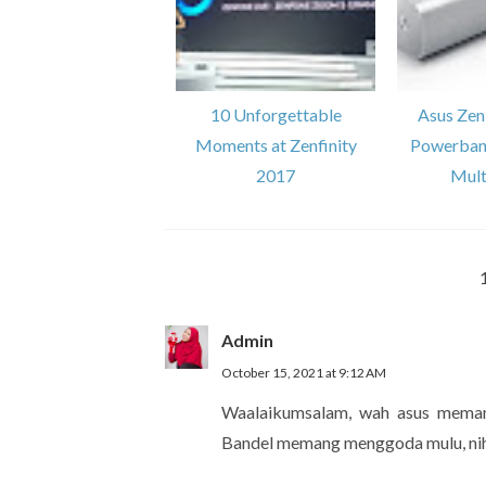
10 Unforgettable
Asus Ze
Moments at Zenfinity
Powerban
2017
Mult
Admin
October 15, 2021 at 9:12 AM
Waalaikumsalam, wah asus meman
Bandel memang menggoda mulu, nih