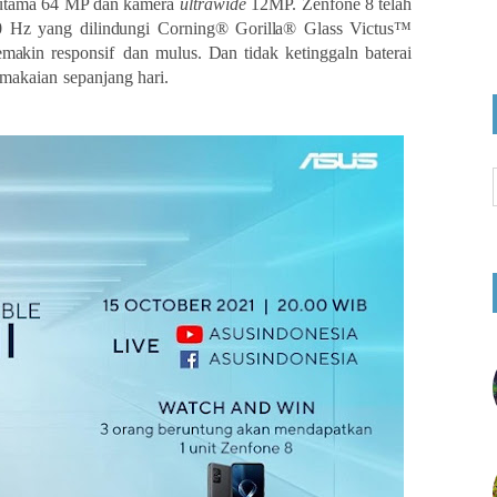
 utama 64 MP dan kamera
ultrawide
12MP. Zenfone 8 telah
0
Hz
yang
dilindungi
Corning®
Gorilla®
Glass
Victus™
emakin
responsif
dan
mulus.
Dan
tidak
ketinggaln
baterai
makaian
sepanjang
hari.