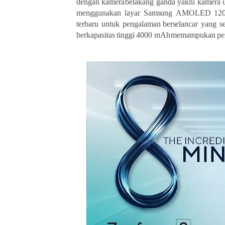
dengan
kamera
belakang ganda yakni kamera
menggunakan
layar
Samsung
AMOLED
12
terbaru
untuk
pengalaman
berselancar
yang
s
berkapasitas
tinggi
4000
mAh
memampukan
pe