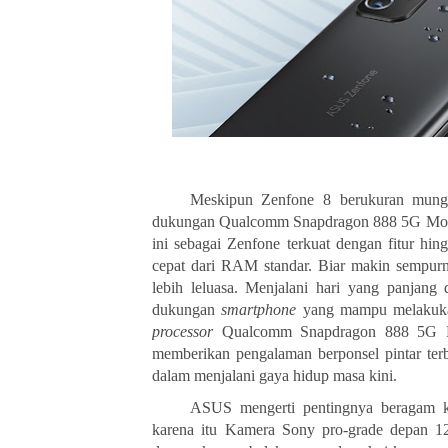
Meskipun Zenfone 8 berukuran
mung
dukungan
Qualcomm Snapdragon 888 5G Mobile
ini sebagai
Zenfone terkuat dengan fitur 
cepat dari RAM
standar.
Biar makin sempurn
lebih
leluasa. Menjalani hari yang panjang
dukungan
smartphone
yang mampu melakuka
processor
Qualcomm Snapdragon 888 5G 
memberikan
pengalaman
berponsel
pintar
ter
dalam
menjalani
gaya
hidup
masa
kini.
ASUS mengerti pentingnya beragam 
karena itu
Kamera
Sony
pro-grade
depan
1