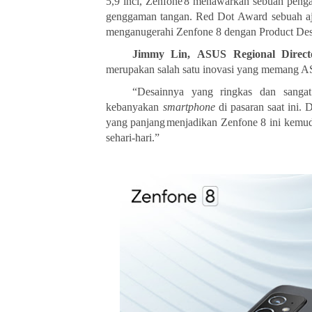
5,9 inci, Zenfone
8 menawarkan sebuah pengal
genggaman
tangan.
Red
Dot
Award
sebuah
a
menganugerahi
Zenfone
8
dengan
Product De
Jimmy
Lin,
ASUS Regional Direct
merupakan salah satu inovasi yang memang AS
“
Desainnya
yang
ringkas dan
sangat
kebanyakan
smartphone
di
pasaran
saat
ini.
D
yang
panjang
menjadikan Zenfone 8 ini kemud
sehari-hari
.
”