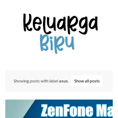
Showing posts with label
asus
.
Show all posts