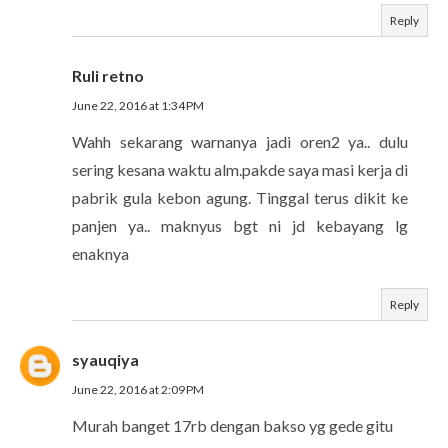
Reply
Ruli retno
June 22, 2016 at 1:34 PM
Wahh sekarang warnanya jadi oren2 ya.. dulu
sering kesana waktu alm.pakde saya masi kerja di
pabrik gula kebon agung. Tinggal terus dikit ke
panjen ya.. maknyus bgt ni jd kebayang lg
enaknya
Reply
syauqiya
June 22, 2016 at 2:09 PM
Murah banget 17rb dengan bakso yg gede gitu