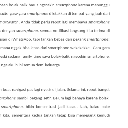
osen bolak-balik harus ngecekin
smartphone
karena menunggu
calls
gara-gara
smartphone
diletakkan di tempat yang jauh dari
martwatch
, Anda tidak perlu repot lagi membawa
smartphone
c
dengan
smartphone
, semua notifikasi langsung kita terima di
san di WhatsApp, tapi tangan bebas dari pegang
smartphone
!
mana nggak bisa lepas dari smartphone wekekekke. Gara-gara
eski sedang family time saya bolak-balik ngecekin smartphone.
ngelakuin ini semua demi keluarga.
buat navigasi pas lagi nyetir di jalan. Selama ini, repot banget
artphone
sambil pegang setir. Belum lagi bahaya karena bolak-
i
smartphone
, bikin konsentrasi jadi kacau. Nah, kalau pake
gan kita, sementara kedua tangan tetap bisa memegang kemudi