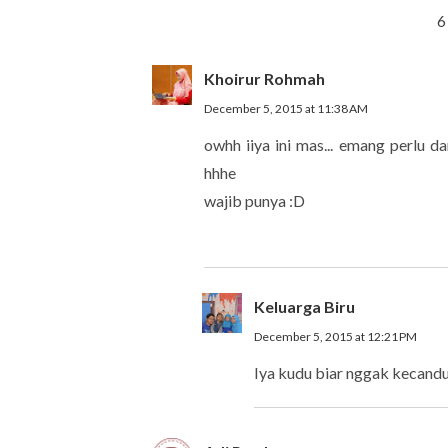
6
Khoirur Rohmah
December 5, 2015 at 11:38 AM
owhh iiya ini mas... emang perlu d
hhhe
wajib punya :D
Keluarga Biru
December 5, 2015 at 12:21 PM
Iya kudu biar nggak kecandu