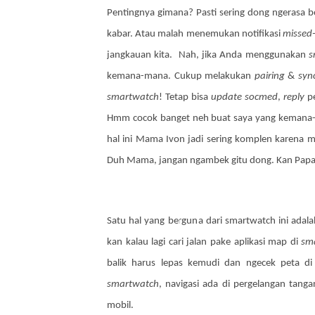
Pentingnya gimana? Pasti sering dong ngerasa b
kabar. Atau malah menemukan notifikasi
missed-
jangkauan kita. Nah, jika Anda menggunakan
s
kemana-mana. Cukup melakukan
pairing
&
syn
smartwatch
! Tetap bisa
update socmed
,
reply
pe
Hmm cocok banget neh buat saya yang kemana-
hal ini Mama Ivon jadi sering komplen karena m
Duh Mama, jangan ngambek gitu dong. Kan Papa 
Satu hal yang berguna dari smartwatch ini adalah 
kan kalau lagi cari jalan pake aplikasi map di
sm
balik harus lepas kemudi dan ngecek peta d
smartwatch
, navigasi ada di pergelangan tan
mobil.